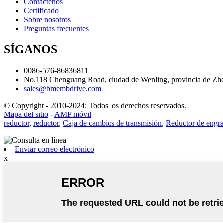
Contáctenos
Certificado
Sobre nosotros
Preguntas frecuentes
SÍGANOS
0086-576-86836811
No.118 Chenguang Road, ciudad de Wenling, provincia de Zhe
sales@bmembdrive.com
© Copyright - 2010-2024: Todos los derechos reservados.
Mapa del sitio
-
AMP móvil
reductor
,
reductor
,
Caja de cambios de transmisión
,
Reductor de engra
Enviar correo electrónico
x