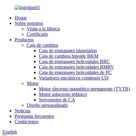
Hogar
Sobre nosotros
Visita a la fábrica
Certificado
Productos
Caja de cambios
Caja de engranajes planetarios
Caja de cambios hipoide BKM
Caja de engranajes helicoidales BRC
Caja de engranajes helicoidales BMRV
Caja de engranajes helicoidales de PC
Variadores mecánicos continuos UD
Motor
Motor síncrono magnético permanente (TYTB)
Motor asíncrono trifásico
Servomotor de CA
Diseño personalizado
Noticias
Preguntas frecuentes
Contáctenos
English