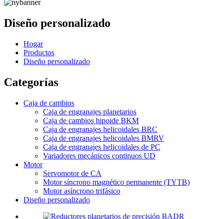
Diseño personalizado
Hogar
Productos
Diseño personalizado
Categorías
Caja de cambios
Caja de engranajes planetarios
Caja de cambios hipoide BKM
Caja de engranajes helicoidales BRC
Caja de engranajes helicoidales BMRV
Caja de engranajes helicoidales de PC
Variadores mecánicos continuos UD
Motor
Servomotor de CA
Motor síncrono magnético permanente (TYTB)
Motor asíncrono trifásico
Diseño personalizado