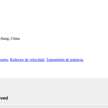
Jiang, China
najes
,
Reductor de velocidad
,
Transmisión de potencia
,