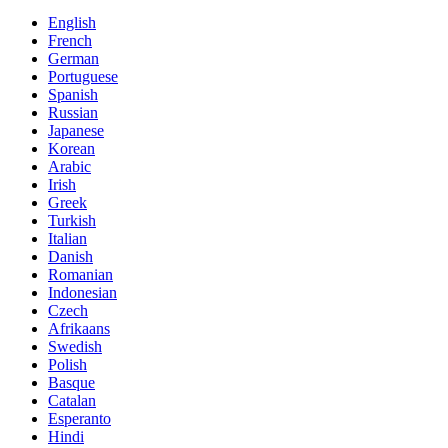
English
French
German
Portuguese
Spanish
Russian
Japanese
Korean
Arabic
Irish
Greek
Turkish
Italian
Danish
Romanian
Indonesian
Czech
Afrikaans
Swedish
Polish
Basque
Catalan
Esperanto
Hindi