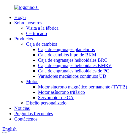
Hogar
Sobre nosotros
Visita a la fábrica
Certificado
Productos
Caja de cambios
Caja de engranajes planetarios
Caja de cambios hipoide BKM
Caja de engranajes helicoidales BRC
Caja de engranajes helicoidales BMRV
Caja de engranajes helicoidales de PC
Variadores mecánicos continuos UD
Motor
Motor síncrono magnético permanente (TYTB)
Motor asíncrono trifásico
Servomotor de CA
Diseño personalizado
Noticias
Preguntas frecuentes
Contáctenos
English