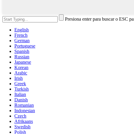
Presiona enter para buscar o ESC par
English
French
German
Portuguese
Spanish
Russian
Japanese
Korean
Arabic
Irish
Greek
Turkish
Italian
Danish
Romanian
Indonesian
Czech
Afrikaans
Swedish
Polish