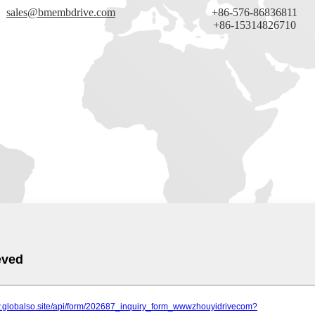
sales@bmembdrive.com
+86-576-86836811
+86-15314826710