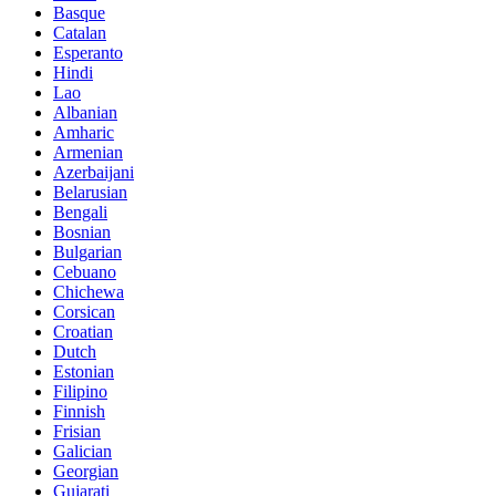
Basque
Catalan
Esperanto
Hindi
Lao
Albanian
Amharic
Armenian
Azerbaijani
Belarusian
Bengali
Bosnian
Bulgarian
Cebuano
Chichewa
Corsican
Croatian
Dutch
Estonian
Filipino
Finnish
Frisian
Galician
Georgian
Gujarati