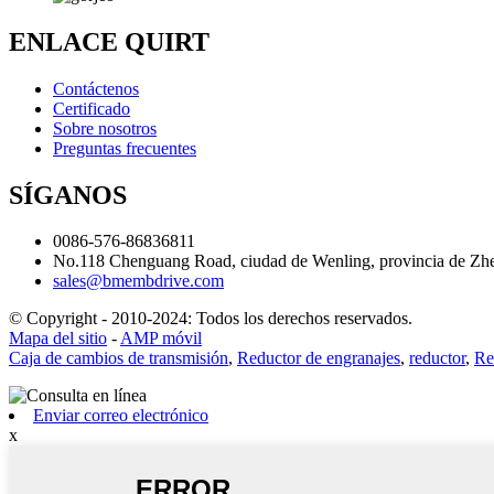
ENLACE QUIRT
Contáctenos
Certificado
Sobre nosotros
Preguntas frecuentes
SÍGANOS
0086-576-86836811
No.118 Chenguang Road, ciudad de Wenling, provincia de Zhe
sales@bmembdrive.com
© Copyright - 2010-2024: Todos los derechos reservados.
Mapa del sitio
-
AMP móvil
Caja de cambios de transmisión
,
Reductor de engranajes
,
reductor
,
Re
Enviar correo electrónico
x